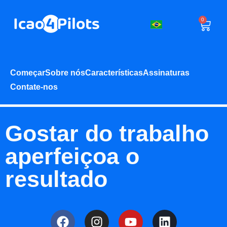
0
Começar
Sobre nós
Características
Assinaturas
Contate-nos
Gostar do trabalho
aperfeiçoa o
resultado