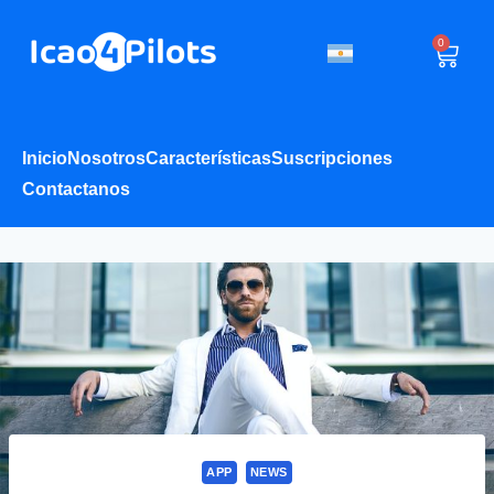
0
Inicio
Nosotros
Características
Suscripciones
Contactanos
APP
NEWS